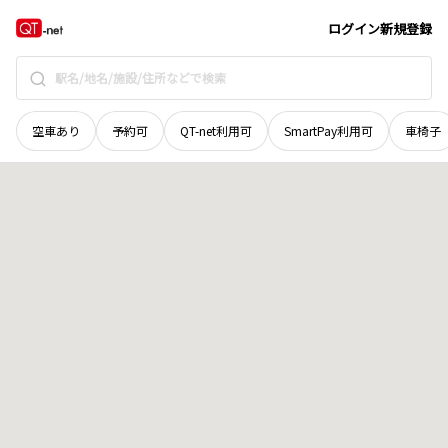
石川県
金沢市
下石引町
地域選択で探す
ログイン
新規登録
空車あり
予約可
QT-net利用可
SmartPay利用可
車椅子