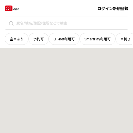
石川県
金沢市
入江
地域選択で探す
ログイン
新規登録
空車あり
予約可
QT-net利用可
SmartPay利用可
車椅子