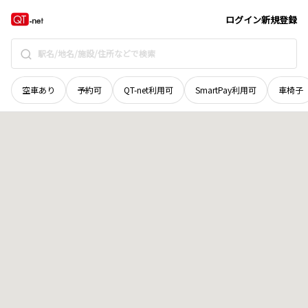
石川県
金沢市
加賀朝日町
地域選択で探す
ログイン
新規登録
空車あり
予約可
QT-net利用可
SmartPay利用可
車椅子