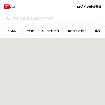
石川県
金沢市
南新保町
地域選択で探す
ログイン
新規登録
空車あり
予約可
QT-net利用可
SmartPay利用可
車椅子