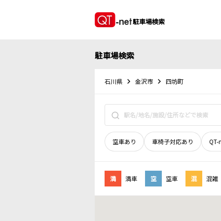
駐車場検索
駐車場検索
石川県
金沢市
四坊町
空車あり
車椅子対応あり
QT-
満
満車
空
空車
混
混雑