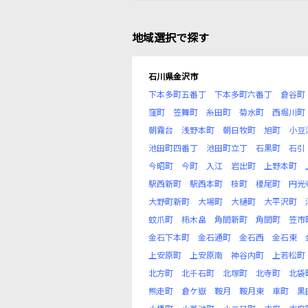
地域選択で探す
石川県金沢市
下本多町五番丁
下本多町六番丁
倉谷町
窪町
笠舞町
糸田町
菊水町
西堀川町
朝霧台
浅野本町
朝日牧町
旭町
小豆
池田町四番丁
池田町立丁
石黒町
石引
今昭町
今町
入江
岩出町
上野本町
駅西新町
駅西本町
枝町
榎尾町
円光
大野町新町
大場町
大樋町
大平沢町
蚊爪町
柿木畠
角間新町
角間町
笠市
金石下本町
金石通町
金石西
金石東
上安原町
上安原南
神谷内町
上若松町
北方町
北千石町
北塚町
北寺町
北袋
熊走町
倉ケ嶽
鞍月
鞍月東
車町
黒