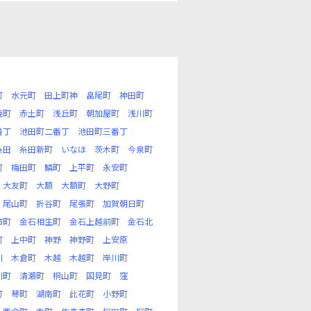
町
水元町
田上町神
畠尾町
神田町
暁町
赤土町
浅丘町
朝加屋町
浅川町
番丁
池田町二番丁
池田町三番丁
糸田
糸田新町
いなほ
茨木町
今泉町
町
梅田町
鱗町
上平町
永安町
大友町
大額
大額町
大野町
尾山町
折谷町
尾張町
加賀朝日町
市町
金石相生町
金石上越前町
金石北
町
上中町
神野
神野町
上安原
川
木倉町
木越
木越町
岸川町
川町
清瀬町
桐山町
国見町
窪
町
琴町
湖南町
此花町
小野町