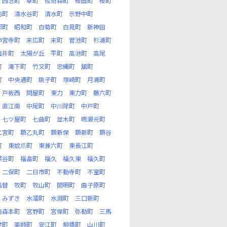
西念町
幸町
佐奇森町
桜田町
桜町
坊町
清水谷町
清水町
示野中町
部町
昭和町
白菊町
白見町
新神田
神宮寺町
末広町
末町
菅池町
杉浦町
田井町
太陽が丘
平町
高池町
高尾
町
滝下町
竹又町
忠縄町
舘町
町
中央通町
銚子町
塚崎町
月浦町
戸板西
問屋町
東力
東力町
藤六町
直江南
中尾町
中川除町
中戸町
七ツ屋町
七曲町
並木町
鳴瀬元町
二宮町
額乙丸町
額新保
額新町
額谷
町
東蚊爪町
東兼六町
東長江町
深谷町
福畠町
福久
福久東
福久町
二俣町
二日市町
不動寺町
不室町
馬替
牧町
牧山町
間明町
曲子原町
みずき
水溜町
水淵町
三口新町
南森本町
宮野町
宮保町
弥勒町
三馬
堂町
薬師町
安江町
柳橋町
山川町