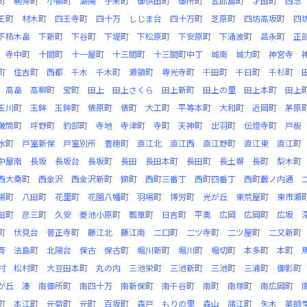
町
駒帰町
小嶺町
湖陽
子来町
御供田町
御所町
五郎島町
才田町
西念
王町
材木町
四王寺町
四十万
しじま台
四十万町
芝原町
四坊高坂町
四
下柿木畠
下新町
下谷町
下堤町
下松原町
下安原町
下涌波町
昌永町
正
寺中町
十間町
十一屋町
十三間町
十三間町中丁
城南
城力町
神宮寺
町
住吉町
西都
千木
千木町
瀬領町
専光寺町
千田町
千日町
千杉町
高畠
高柳町
宝町
田上
田上さくら
田上新町
田上の里
田上本町
田上
玉川町
玉鉾
玉鉾町
俵原町
俵町
大工町
平等本町
大和町
近岡町
茅原
鞁筒町
坪野町
釣部町
寺地
寺津町
寺町
天神町
出羽町
伝燈寺町
戸板
水町
戸室新保
戸室別所
豊穂町
直江北
直江西
直江野町
直江東
直江町
中屋南
長坂
長坂台
長坂町
長田
長田本町
長田町
長土塀
長町
梨木町
西大桑町
西金沢
西金沢新町
錦町
西町三番丁
西町四番丁
西町藪ノ内通
場町
八田町
花里町
花園八幡町
羽場町
博労町
光が丘
東荒屋町
東市瀬
田町
彦三町
久安
菱池小原町
瓢箪町
日吉町
平栗
広岡
広岡町
広坂
町
伏見台
普正寺町
藤江北
藤江南
二口町
二ツ寺町
二ツ屋町
二又新町
斉
法島町
北陽台
保古
保古町
堀川新町
堀川町
堀切町
本多町
本町
村
松村町
大豆田本町
丸の内
三池栄町
三池新町
三池町
三浦町
御影町
が丘
湊
南御所町
南四十万
南新保町
南千谷町
南町
南塚町
南広岡町
町
本江町
元菊町
元町
百坂町
森戸
もりの里
森山
諸江町
矢木
薬師