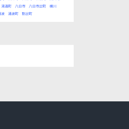
湯涌町
八日市
八日市出町
横川
涌波
涌波町
割出町