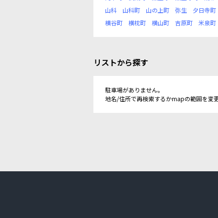
山科
山科町
山の上町
弥生
夕日寺町
横谷町
横枕町
横山町
吉原町
米泉町
リストから探す
駐車場がありません。
地名/住所で再検索するかmapの範囲を変