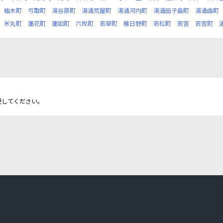
柚木町
弓取町
湯谷原町
湯涌荒屋町
湯涌河内町
湯涌田子島町
湯涌曲町
米丸町
蓮花町
蓮如町
六枚町
若草町
稚日野町
若松町
若宮
若宮町
更してください。