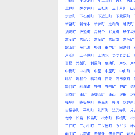
小橋町
小菱池町
小二又町
古府
古府
里見町
醒ケ井町
三社町
三十苅町
山
示野町
下石引町
下近江町
下鴛原町
新竪町
新保本
新保町
進和町
地代町
須崎町
折違町
鈴見台
鈴見町
砂子坂
高岡町
高尾台
高尾町
高尾南
高坂町
舘山町
辰巳町
竪町
田中町
田島町
月影町
土子原町
土清水
つつじが丘
富樫
常盤町
利屋町
飛梅町
戸水
戸
中橋町
中村町
中屋
中屋町
中山町
鳴和
鳴和台
鳴和町
西泉
西市瀬町
額谷町
納年町
野田
野田町
野町
橋
東原町
東町
東御影町
東山
疋田
疋
福増町
袋板屋町
袋畠町
袋町
伏見新
古屋谷町
平和町
別所町
法光寺町
芳
増泉
松島
松島町
松寺町
松根町
松
三口町
三小牛町
三ツ屋町
みどり
緑
向中町
武蔵町
無量寺
無量寺町
娚杉