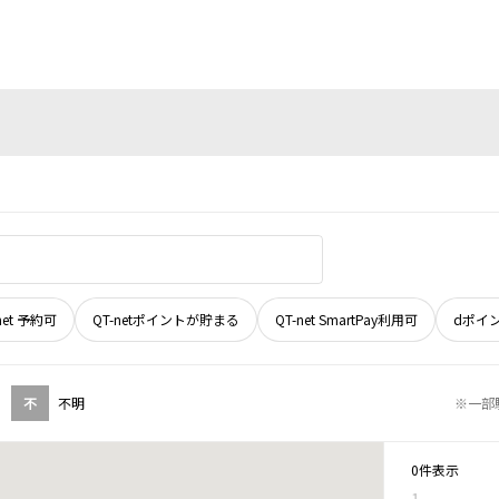
net 予約可
QT-netポイントが貯まる
QT-net SmartPay利用可
dポイ
不
不明
※一部
0件表示
1