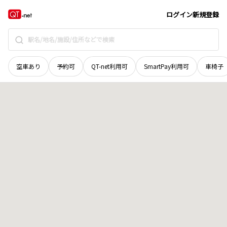
石川県
金沢市
大場町
地域選択で探す
ログイン
新規登録
空車あり
予約可
QT-net利用可
SmartPay利用可
車椅子