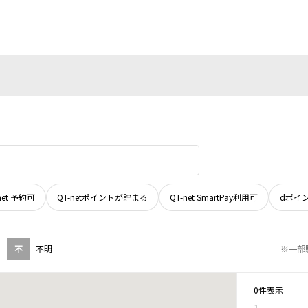
net 予約可
QT-netポイントが貯まる
QT-net SmartPay利用可
dポイ
不
不明
※一部
0件表示
1