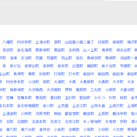
八幡町
円光寺町
土清水町
堂町
山田屋小路二番丁
日尾町
栃尾町
梅沢
見定町
金石海原
額新保町
黒田町
古府西
山ノ上町
青草町
相合谷町
沢町
油車
天池町
荒屋
荒屋町
荒山町
有松
粟崎浜町
粟崎町
池田町一
泉
泉が丘
泉野出町
泉野町
泉本町
出雲町
磯部町
板ケ谷町
市瀬町
上山町
魚帰町
鶯町
卯辰町
打尾町
打木町
畝田中
畝田西
畝田東
畝田
寺
円光寺本町
小池町
扇町
大浦町
大桑
大桑新町
大桑町
大手町
大友
沖町
奥新保町
大河端西
大河端町
押野
鴛原町
乙丸町
小原町
大菱池町
町
笠舞
笠舞本町
樫見町
春日町
主計町
堅田町
かたつ
片町
桂町
金
金石本町
金石味噌屋町
金川町
上荒屋
上近江町
上柿木畠
上辰巳町
上堤
上涌波町
川岸町
河原市町
神田
観音堂町
観音町
上原町
観法寺町
菊
町
北町
北間町
北森本町
北安江
北安江町
木ノ新保町
木曳野
京町
清
田
兼六町
兼六元町
香林坊
小金町
古郷町
小坂町
小将町
小立野
琴坂