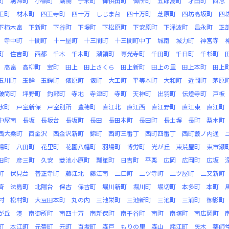
町
駒帰町
小嶺町
湖陽
子来町
御供田町
御所町
五郎島町
才田町
西念
王町
材木町
四王寺町
四十万
しじま台
四十万町
芝原町
四坊高坂町
四
下柿木畠
下新町
下谷町
下堤町
下松原町
下安原町
下涌波町
昌永町
正
寺中町
十間町
十一屋町
十三間町
十三間町中丁
城南
城力町
神宮寺
町
住吉町
西都
千木
千木町
瀬領町
専光寺町
千田町
千日町
千杉町
高畠
高柳町
宝町
田上
田上さくら
田上新町
田上の里
田上本町
田上
玉川町
玉鉾
玉鉾町
俵原町
俵町
大工町
平等本町
大和町
近岡町
茅原
鞁筒町
坪野町
釣部町
寺地
寺津町
寺町
天神町
出羽町
伝燈寺町
戸板
水町
戸室新保
戸室別所
豊穂町
直江北
直江西
直江野町
直江東
直江町
中屋南
長坂
長坂台
長坂町
長田
長田本町
長田町
長土塀
長町
梨木町
西大桑町
西金沢
西金沢新町
錦町
西町三番丁
西町四番丁
西町藪ノ内通
場町
八田町
花里町
花園八幡町
羽場町
博労町
光が丘
東荒屋町
東市瀬
田町
彦三町
久安
菱池小原町
瓢箪町
日吉町
平栗
広岡
広岡町
広坂
町
伏見台
普正寺町
藤江北
藤江南
二口町
二ツ寺町
二ツ屋町
二又新町
斉
法島町
北陽台
保古
保古町
堀川新町
堀川町
堀切町
本多町
本町
村
松村町
大豆田本町
丸の内
三池栄町
三池新町
三池町
三浦町
御影町
が丘
湊
南御所町
南四十万
南新保町
南千谷町
南町
南塚町
南広岡町
町
本江町
元菊町
元町
百坂町
森戸
もりの里
森山
諸江町
矢木
薬師