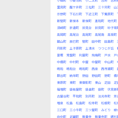
小橋町
小菱池町
小二又町
古府
古府
里見町
醒ケ井町
三社町
三十苅町
山
示野町
下石引町
下近江町
下鴛原町
新竪町
新保本
新保町
進和町
地代町
須崎町
折違町
鈴見台
鈴見町
砂子坂
高岡町
高尾台
高尾町
高尾南
高坂町
舘山町
辰巳町
竪町
田中町
田島町
月影町
土子原町
土清水
つつじが丘
富樫
常盤町
利屋町
飛梅町
戸水
戸
中橋町
中村町
中屋
中屋町
中山町
鳴和
鳴和台
鳴和町
西泉
西市瀬町
額谷町
納年町
野田
野田町
野町
橋
東原町
東町
東御影町
東山
疋田
疋
福増町
袋板屋町
袋畠町
袋町
伏見新
古屋谷町
平和町
別所町
法光寺町
芳
増泉
松島
松島町
松寺町
松根町
松
三口町
三小牛町
三ツ屋町
みどり
緑
向中町
武蔵町
無量寺
無量寺町
娚杉