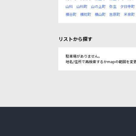
山科
山科町
山の上町
弥生
夕日寺町
横谷町
横枕町
横山町
吉原町
米泉町
リストから探す
駐車場がありません。
地名/住所で再検索するかmapの範囲を変