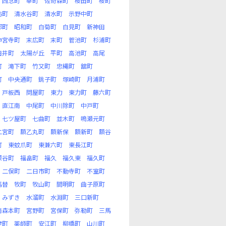
西念町
幸町
佐奇森町
桜田町
桜町
坊町
清水谷町
清水町
示野中町
部町
昭和町
白菊町
白見町
新神田
神宮寺町
末広町
末町
菅池町
杉浦町
田井町
太陽が丘
平町
高池町
高尾
町
滝下町
竹又町
忠縄町
舘町
町
中央通町
銚子町
塚崎町
月浦町
戸板西
問屋町
東力
東力町
藤六町
直江南
中尾町
中川除町
中戸町
七ツ屋町
七曲町
並木町
鳴瀬元町
二宮町
額乙丸町
額新保
額新町
額谷
町
東蚊爪町
東兼六町
東長江町
深谷町
福畠町
福久
福久東
福久町
二俣町
二日市町
不動寺町
不室町
馬替
牧町
牧山町
間明町
曲子原町
みずき
水溜町
水淵町
三口新町
南森本町
宮野町
宮保町
弥勒町
三馬
堂町
薬師町
安江町
柳橋町
山川町