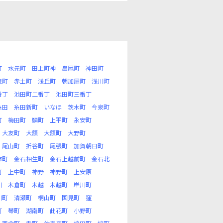
町
水元町
田上町神
畠尾町
神田町
暁町
赤土町
浅丘町
朝加屋町
浅川町
番丁
池田町二番丁
池田町三番丁
糸田
糸田新町
いなほ
茨木町
今泉町
町
梅田町
鱗町
上平町
永安町
大友町
大額
大額町
大野町
尾山町
折谷町
尾張町
加賀朝日町
市町
金石相生町
金石上越前町
金石北
町
上中町
神野
神野町
上安原
川
木倉町
木越
木越町
岸川町
川町
清瀬町
桐山町
国見町
窪
町
琴町
湖南町
此花町
小野町