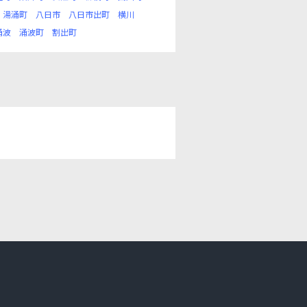
湯涌町
八日市
八日市出町
横川
涌波
涌波町
割出町