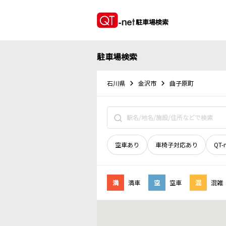
駐車場検索
駐車場検索
石川県
金沢市
曲子原町
空車あり
車椅子対応あり
QT-
満
満車
空
空車
混
混雑