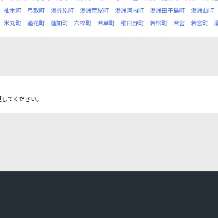
柚木町
弓取町
湯谷原町
湯涌荒屋町
湯涌河内町
湯涌田子島町
湯涌曲町
米丸町
蓮花町
蓮如町
六枚町
若草町
稚日野町
若松町
若宮
若宮町
更してください。