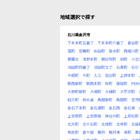
地域選択で探す
石川県金沢市
下本多町五番丁
下本多町六番丁
倉谷町
窪町
笠舞町
糸田町
菊水町
西堀川町
朝霧台
浅野本町
朝日牧町
旭町
小豆
池田町四番丁
池田町立丁
石黒町
石引
今昭町
今町
入江
岩出町
上野本町
駅西新町
駅西本町
枝町
榎尾町
円光
大野町新町
大場町
大樋町
大平沢町
蚊爪町
柿木畠
角間新町
角間町
笠市
金石下本町
金石通町
金石西
金石東
上安原町
上安原南
神谷内町
上若松町
北方町
北千石町
北塚町
北寺町
北袋
熊走町
倉ケ嶽
鞍月
鞍月東
車町
黒