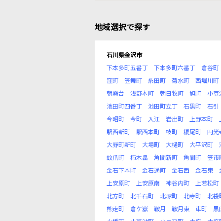
地域選択で探す
石川県金沢市
下本多町五番丁
下本多町六番丁
倉谷町
窪町
笠舞町
糸田町
菊水町
西堀川町
朝霧台
浅野本町
朝日牧町
旭町
小豆
池田町四番丁
池田町立丁
石黒町
石引
今昭町
今町
入江
岩出町
上野本町
駅西新町
駅西本町
枝町
榎尾町
円光
大野町新町
大場町
大樋町
大平沢町
蚊爪町
柿木畠
角間新町
角間町
笠市
金石下本町
金石通町
金石西
金石東
上安原町
上安原南
神谷内町
上若松町
北方町
北千石町
北塚町
北寺町
北袋
熊走町
倉ケ嶽
鞍月
鞍月東
車町
黒