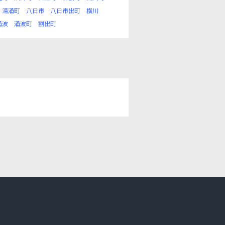
湯涌町
八日市
八日市出町
横川
涌波
涌波町
割出町