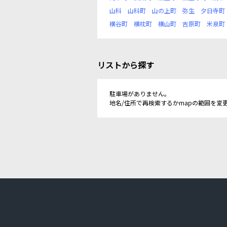
山科
山科町
山の上町
弥生
夕日寺町
横谷町
横枕町
横山町
吉原町
米泉町
リストから探す
駐車場がありません。
地名/住所で再検索するかmapの範囲を変