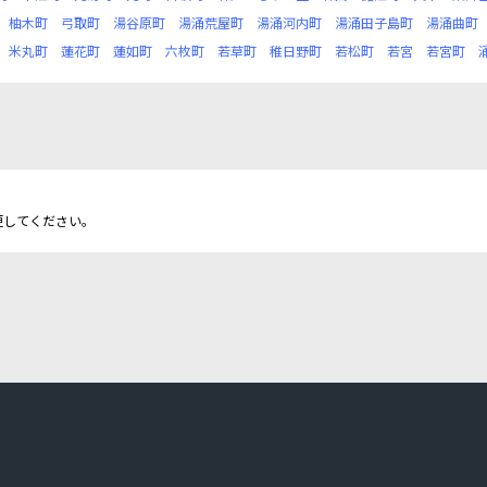
柚木町
弓取町
湯谷原町
湯涌荒屋町
湯涌河内町
湯涌田子島町
湯涌曲町
米丸町
蓮花町
蓮如町
六枚町
若草町
稚日野町
若松町
若宮
若宮町
更してください。