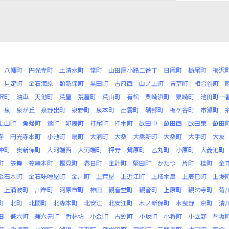
八幡町
円光寺町
土清水町
堂町
山田屋小路二番丁
日尾町
栃尾町
梅沢
見定町
金石海原
額新保町
黒田町
古府西
山ノ上町
青草町
相合谷町
沢町
油車
天池町
荒屋
荒屋町
荒山町
有松
粟崎浜町
粟崎町
池田町一
泉
泉が丘
泉野出町
泉野町
泉本町
出雲町
磯部町
板ケ谷町
市瀬町
上山町
魚帰町
鶯町
卯辰町
打尾町
打木町
畝田中
畝田西
畝田東
畝田
寺
円光寺本町
小池町
扇町
大浦町
大桑
大桑新町
大桑町
大手町
大友
沖町
奥新保町
大河端西
大河端町
押野
鴛原町
乙丸町
小原町
大菱池町
町
笠舞
笠舞本町
樫見町
春日町
主計町
堅田町
かたつ
片町
桂町
金
金石本町
金石味噌屋町
金川町
上荒屋
上近江町
上柿木畠
上辰巳町
上堤
上涌波町
川岸町
河原市町
神田
観音堂町
観音町
上原町
観法寺町
菊
町
北町
北間町
北森本町
北安江
北安江町
木ノ新保町
木曳野
京町
清
田
兼六町
兼六元町
香林坊
小金町
古郷町
小坂町
小将町
小立野
琴坂