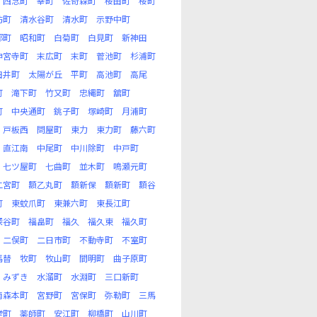
西念町
幸町
佐奇森町
桜田町
桜町
坊町
清水谷町
清水町
示野中町
部町
昭和町
白菊町
白見町
新神田
神宮寺町
末広町
末町
菅池町
杉浦町
田井町
太陽が丘
平町
高池町
高尾
町
滝下町
竹又町
忠縄町
舘町
町
中央通町
銚子町
塚崎町
月浦町
戸板西
問屋町
東力
東力町
藤六町
直江南
中尾町
中川除町
中戸町
七ツ屋町
七曲町
並木町
鳴瀬元町
二宮町
額乙丸町
額新保
額新町
額谷
町
東蚊爪町
東兼六町
東長江町
深谷町
福畠町
福久
福久東
福久町
二俣町
二日市町
不動寺町
不室町
馬替
牧町
牧山町
間明町
曲子原町
みずき
水溜町
水淵町
三口新町
南森本町
宮野町
宮保町
弥勒町
三馬
堂町
薬師町
安江町
柳橋町
山川町