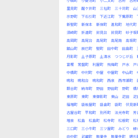
小橋町
小菱池町
小二又町
古府
古府
里見町
醒ケ井町
三社町
三十苅町
山
示野町
下石引町
下近江町
下鴛原町
新竪町
新保本
新保町
進和町
地代町
須崎町
折違町
鈴見台
鈴見町
砂子坂
高岡町
高尾台
高尾町
高尾南
高坂町
舘山町
辰巳町
竪町
田中町
田島町
月影町
土子原町
土清水
つつじが丘
富樫
常盤町
利屋町
飛梅町
戸水
戸
中橋町
中村町
中屋
中屋町
中山町
鳴和
鳴和台
鳴和町
西泉
西市瀬町
額谷町
納年町
野田
野田町
野町
橋
東原町
東町
東御影町
東山
疋田
疋
福増町
袋板屋町
袋畠町
袋町
伏見新
古屋谷町
平和町
別所町
法光寺町
芳
増泉
松島
松島町
松寺町
松根町
松
三口町
三小牛町
三ツ屋町
みどり
緑
向中町
武蔵町
無量寺
無量寺町
娚杉