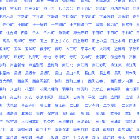
町
駒帰町
小嶺町
湖陽
子来町
御供田町
御所町
五郎島町
才田町
西念
王町
材木町
四王寺町
四十万
しじま台
四十万町
芝原町
四坊高坂町
四
下柿木畠
下新町
下谷町
下堤町
下松原町
下安原町
下涌波町
昌永町
正
寺中町
十間町
十一屋町
十三間町
十三間町中丁
城南
城力町
神宮寺
町
住吉町
西都
千木
千木町
瀬領町
専光寺町
千田町
千日町
千杉町
高畠
高柳町
宝町
田上
田上さくら
田上新町
田上の里
田上本町
田上
玉川町
玉鉾
玉鉾町
俵原町
俵町
大工町
平等本町
大和町
近岡町
茅原
鞁筒町
坪野町
釣部町
寺地
寺津町
寺町
天神町
出羽町
伝燈寺町
戸板
水町
戸室新保
戸室別所
豊穂町
直江北
直江西
直江野町
直江東
直江町
中屋南
長坂
長坂台
長坂町
長田
長田本町
長田町
長土塀
長町
梨木町
西大桑町
西金沢
西金沢新町
錦町
西町三番丁
西町四番丁
西町藪ノ内通
場町
八田町
花里町
花園八幡町
羽場町
博労町
光が丘
東荒屋町
東市瀬
田町
彦三町
久安
菱池小原町
瓢箪町
日吉町
平栗
広岡
広岡町
広坂
町
伏見台
普正寺町
藤江北
藤江南
二口町
二ツ寺町
二ツ屋町
二又新町
斉
法島町
北陽台
保古
保古町
堀川新町
堀川町
堀切町
本多町
本町
村
松村町
大豆田本町
丸の内
三池栄町
三池新町
三池町
三浦町
御影町
が丘
湊
南御所町
南四十万
南新保町
南千谷町
南町
南塚町
南広岡町
町
本江町
元菊町
元町
百坂町
森戸
もりの里
森山
諸江町
矢木
薬師