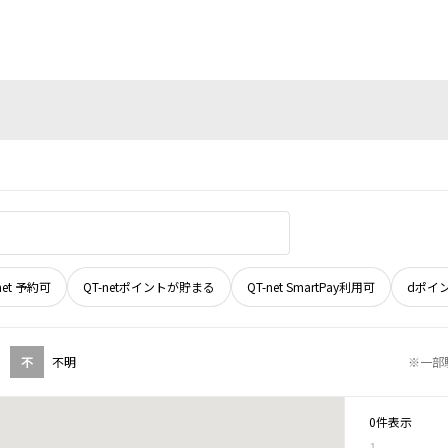
net 予約可
QT-netポイントが貯まる
QT-net SmartPay利用可
dポイ
不
不明
※一部
0件表示
1