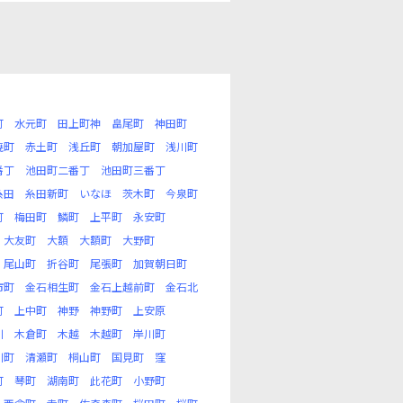
町
水元町
田上町神
畠尾町
神田町
暁町
赤土町
浅丘町
朝加屋町
浅川町
番丁
池田町二番丁
池田町三番丁
糸田
糸田新町
いなほ
茨木町
今泉町
町
梅田町
鱗町
上平町
永安町
大友町
大額
大額町
大野町
尾山町
折谷町
尾張町
加賀朝日町
市町
金石相生町
金石上越前町
金石北
町
上中町
神野
神野町
上安原
川
木倉町
木越
木越町
岸川町
川町
清瀬町
桐山町
国見町
窪
町
琴町
湖南町
此花町
小野町