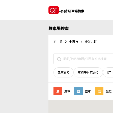
駐車場検索
駐車場検索
石川県
金沢市
東兼六町
空車あり
車椅子対応あり
QT-
満
満車
空
空車
混
混雑