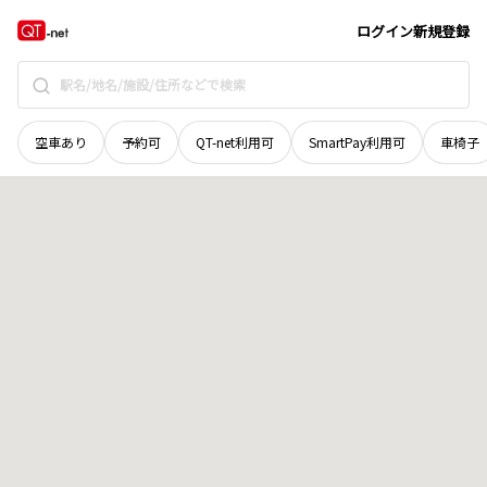
石川県
金沢市
松根町
地域選択で探す
ログイン
新規登録
空車あり
予約可
QT-net利用可
SmartPay利用可
車椅子