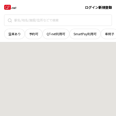
石川県
金沢市
桐山町
地域選択で探す
ログイン
新規登録
空車あり
予約可
QT-net利用可
SmartPay利用可
車椅子