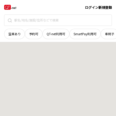
石川県
金沢市
横枕町
地域選択で探す
ログイン
新規登録
空車あり
予約可
QT-net利用可
SmartPay利用可
車椅子