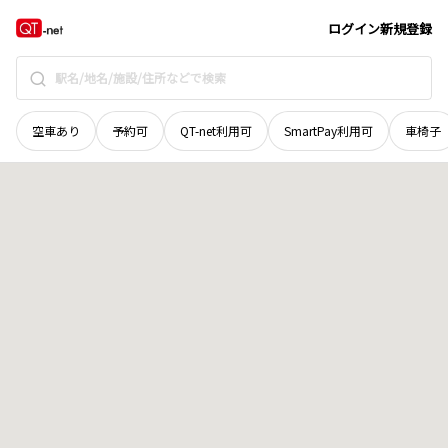
石川県
金沢市
湖南町
地域選択で探す
ログイン
新規登録
空車あり
予約可
QT-net利用可
SmartPay利用可
車椅子