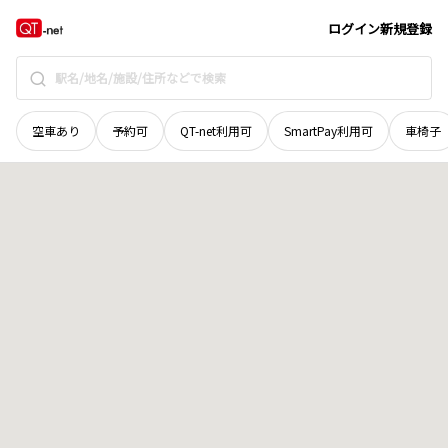
石川県
金沢市
笠舞町
地域選択で探す
ログイン
新規登録
空車あり
予約可
QT-net利用可
SmartPay利用可
車椅子