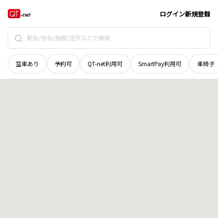
石川県
金沢市
菊川
地域選択で探す
ログイン
新規登録
空車あり
予約可
QT-net利用可
SmartPay利用可
車椅子