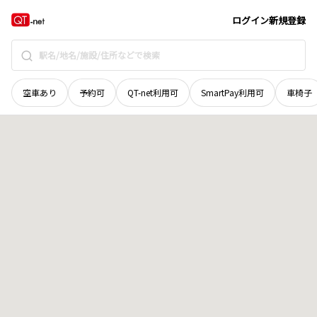
石川県
金沢市
西市瀬町
地域選択で探す
ログイン
新規登録
空車あり
予約可
QT-net利用可
SmartPay利用可
車椅子