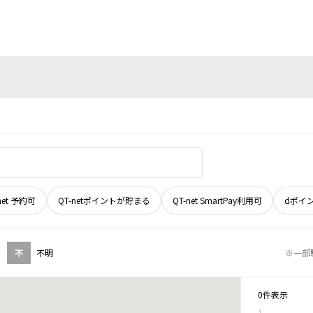
net 予約可
QT-netポイントが貯まる
QT-net SmartPay利用可
dポイ
不
不明
※一部
0件表示
1