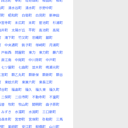
西念町
幸町
佐奇森町
桜田町
桜町
坊町
清水谷町
清水町
示野中町
部町
昭和町
白菊町
白見町
新神田
神宮寺町
末広町
末町
菅池町
杉浦町
田井町
太陽が丘
平町
高池町
高尾
町
滝下町
竹又町
忠縄町
舘町
町
中央通町
銚子町
塚崎町
月浦町
戸板西
問屋町
東力
東力町
藤六町
直江南
中尾町
中川除町
中戸町
七ツ屋町
七曲町
並木町
鳴瀬元町
二宮町
額乙丸町
額新保
額新町
額谷
町
東蚊爪町
東兼六町
東長江町
深谷町
福畠町
福久
福久東
福久町
二俣町
二日市町
不動寺町
不室町
馬替
牧町
牧山町
間明町
曲子原町
みずき
水溜町
水淵町
三口新町
南森本町
宮野町
宮保町
弥勒町
三馬
堂町
薬師町
安江町
柳橋町
山川町