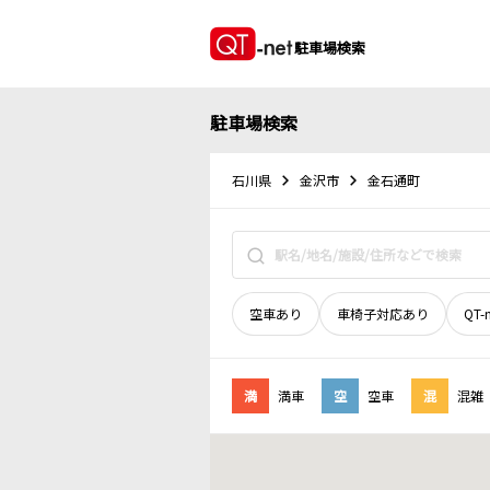
駐車場検索
駐車場検索
石川県
金沢市
金石通町
空車あり
車椅子対応あり
QT-
満
満車
空
空車
混
混雑