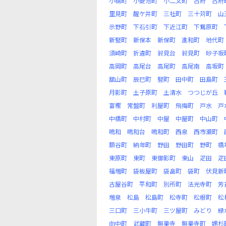
小橋町
小菱池町
小二又町
古府
古府
里見町
醒ケ井町
三社町
三十苅町
山
示野町
下石引町
下近江町
下鴛原町
新竪町
新保本
新保町
進和町
地代町
須崎町
折違町
鈴見台
鈴見町
砂子坂
高岡町
高尾台
高尾町
高尾南
高坂町
舘山町
辰巳町
竪町
田中町
田島町
月影町
土子原町
土清水
つつじが丘
富樫
常盤町
利屋町
飛梅町
戸水
戸
中橋町
中村町
中屋
中屋町
中山町
鳴和
鳴和台
鳴和町
西泉
西市瀬町
額谷町
納年町
野田
野田町
野町
橋
東原町
東町
東御影町
東山
疋田
疋
福増町
袋板屋町
袋畠町
袋町
伏見新
古屋谷町
平和町
別所町
法光寺町
芳
増泉
松島
松島町
松寺町
松根町
松
三口町
三小牛町
三ツ屋町
みどり
緑
向中町
武蔵町
無量寺
無量寺町
娚杉