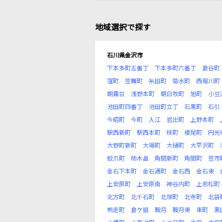
地域選択で探す
石川県金沢市
下本多町五番丁
下本多町六番丁
倉谷町
窪町
笠舞町
糸田町
菊水町
西堀川町
朝霧台
浅野本町
朝日牧町
旭町
小豆
池田町四番丁
池田町立丁
石黒町
石引
今昭町
今町
入江
岩出町
上野本町
駅西新町
駅西本町
枝町
榎尾町
円光
大野町新町
大場町
大樋町
大平沢町
蚊爪町
柿木畠
角間新町
角間町
笠市
金石下本町
金石通町
金石西
金石東
上安原町
上安原南
神谷内町
上若松町
北方町
北千石町
北塚町
北寺町
北袋
熊走町
倉ケ嶽
鞍月
鞍月東
車町
黒