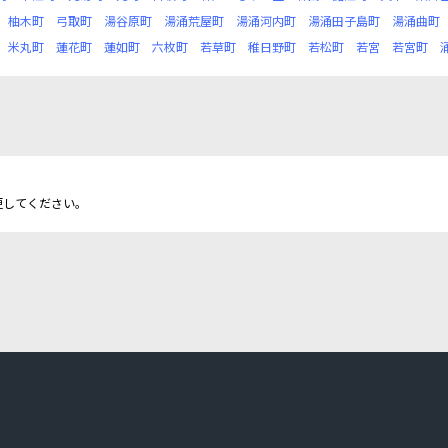
柚木町
弓取町
湯谷原町
湯涌荒屋町
湯涌河内町
湯涌田子島町
湯涌曲町
米丸町
蓮花町
蓮如町
六枚町
若草町
稚日野町
若松町
若宮
若宮町
更してください。