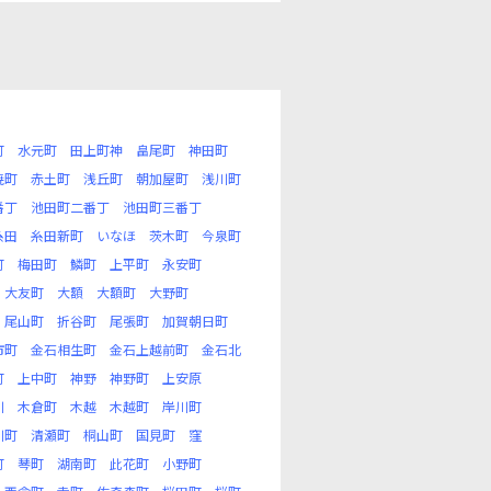
町
水元町
田上町神
畠尾町
神田町
暁町
赤土町
浅丘町
朝加屋町
浅川町
番丁
池田町二番丁
池田町三番丁
糸田
糸田新町
いなほ
茨木町
今泉町
町
梅田町
鱗町
上平町
永安町
大友町
大額
大額町
大野町
尾山町
折谷町
尾張町
加賀朝日町
市町
金石相生町
金石上越前町
金石北
町
上中町
神野
神野町
上安原
川
木倉町
木越
木越町
岸川町
川町
清瀬町
桐山町
国見町
窪
町
琴町
湖南町
此花町
小野町