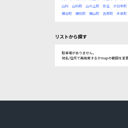
山科
山科町
山の上町
弥生
夕日寺町
横谷町
横枕町
横山町
吉原町
米泉町
リストから探す
駐車場がありません。
地名/住所で再検索するかmapの範囲を変