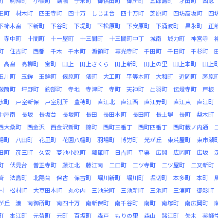
町
駒帰町
小嶺町
湖陽
子来町
御供田町
御所町
五郎島町
才田町
西念
王町
材木町
四王寺町
四十万
しじま台
四十万町
芝原町
四坊高坂町
四
下柿木畠
下新町
下谷町
下堤町
下松原町
下安原町
下涌波町
昌永町
正
寺中町
十間町
十一屋町
十三間町
十三間町中丁
城南
城力町
神宮寺
町
住吉町
西都
千木
千木町
瀬領町
専光寺町
千田町
千日町
千杉町
高畠
高柳町
宝町
田上
田上さくら
田上新町
田上の里
田上本町
田上
玉川町
玉鉾
玉鉾町
俵原町
俵町
大工町
平等本町
大和町
近岡町
茅原
鞁筒町
坪野町
釣部町
寺地
寺津町
寺町
天神町
出羽町
伝燈寺町
戸板
水町
戸室新保
戸室別所
豊穂町
直江北
直江西
直江野町
直江東
直江町
中屋南
長坂
長坂台
長坂町
長田
長田本町
長田町
長土塀
長町
梨木町
西大桑町
西金沢
西金沢新町
錦町
西町三番丁
西町四番丁
西町藪ノ内通
場町
八田町
花里町
花園八幡町
羽場町
博労町
光が丘
東荒屋町
東市瀬
田町
彦三町
久安
菱池小原町
瓢箪町
日吉町
平栗
広岡
広岡町
広坂
町
伏見台
普正寺町
藤江北
藤江南
二口町
二ツ寺町
二ツ屋町
二又新町
斉
法島町
北陽台
保古
保古町
堀川新町
堀川町
堀切町
本多町
本町
村
松村町
大豆田本町
丸の内
三池栄町
三池新町
三池町
三浦町
御影町
が丘
湊
南御所町
南四十万
南新保町
南千谷町
南町
南塚町
南広岡町
町
本江町
元菊町
元町
百坂町
森戸
もりの里
森山
諸江町
矢木
薬師