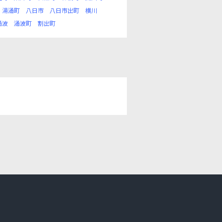
湯涌町
八日市
八日市出町
横川
涌波
涌波町
割出町