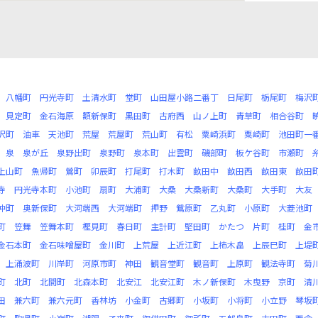
八幡町
円光寺町
土清水町
堂町
山田屋小路二番丁
日尾町
栃尾町
梅沢
見定町
金石海原
額新保町
黒田町
古府西
山ノ上町
青草町
相合谷町
沢町
油車
天池町
荒屋
荒屋町
荒山町
有松
粟崎浜町
粟崎町
池田町一
泉
泉が丘
泉野出町
泉野町
泉本町
出雲町
磯部町
板ケ谷町
市瀬町
上山町
魚帰町
鶯町
卯辰町
打尾町
打木町
畝田中
畝田西
畝田東
畝田
寺
円光寺本町
小池町
扇町
大浦町
大桑
大桑新町
大桑町
大手町
大友
沖町
奥新保町
大河端西
大河端町
押野
鴛原町
乙丸町
小原町
大菱池町
町
笠舞
笠舞本町
樫見町
春日町
主計町
堅田町
かたつ
片町
桂町
金
金石本町
金石味噌屋町
金川町
上荒屋
上近江町
上柿木畠
上辰巳町
上堤
上涌波町
川岸町
河原市町
神田
観音堂町
観音町
上原町
観法寺町
菊
町
北町
北間町
北森本町
北安江
北安江町
木ノ新保町
木曳野
京町
清
田
兼六町
兼六元町
香林坊
小金町
古郷町
小坂町
小将町
小立野
琴坂