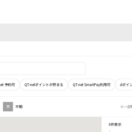
net 予約可
QT-netポイントが貯まる
QT-net SmartPay利用可
dポイ
不
不明
※一部
0件表示
1