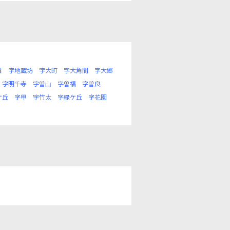
君
字地蔵坊
字大町
字大角間
字大郷
字明千寺
字曽山
字曽福
字曽良
ケ丘
字甲
字竹太
字緑ケ丘
字花園