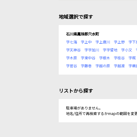
地域選択で探す
石川県鳳珠郡穴水町
字七海
字上中
字上唐川
字上野
字下
字天神谷
字宇加川
字宇留地
字小又
字木原
字東中谷
字根木
字桂谷
字梶
字菅谷
字藤巻
字越の原
字越渡
字鵜
リストから探す
駐車場がありません。
地名/住所で再検索するかmapの範囲を変