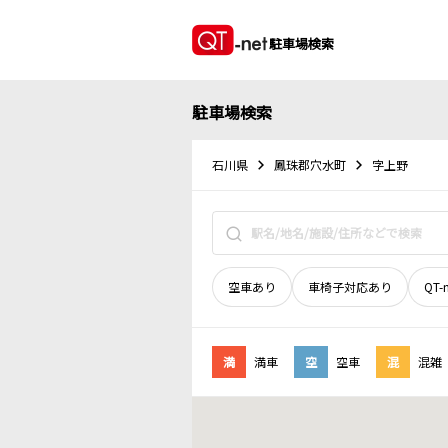
駐車場検索
駐車場検索
石川県
鳳珠郡穴水町
字上野
空車あり
車椅子対応あり
QT-
満
満車
空
空車
混
混雑