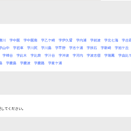
唐川
字中居
字中居南
字乙ケ崎
字伊久留
字内浦
字前波
字北七海
字古
字山中
字岩車
字川尻
字川島
字平野
字志ケ浦
字挾石
字新崎
字旭ケ丘
字樟谷
字此木
字比良
字汁谷
字沖波
字河内
字波志借
字瑞鳳
字由比
島
字鹿島
字鹿波
字鹿路
字麦ケ浦
更してください。