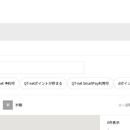
net 予約可
QT-netポイントが貯まる
QT-net SmartPay利用可
dポイ
不
不明
※一部
0件表示
1