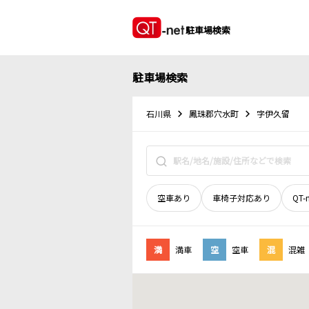
駐車場検索
駐車場検索
石川県
鳳珠郡穴水町
字伊久留
空車あり
車椅子対応あり
QT-
満
満車
空
空車
混
混雑