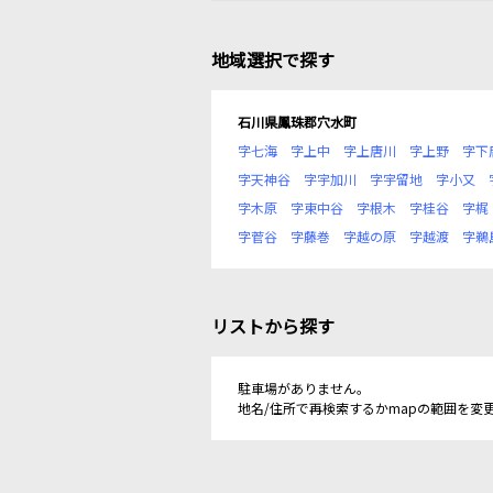
地域選択で探す
石川県鳳珠郡穴水町
字七海
字上中
字上唐川
字上野
字下
字天神谷
字宇加川
字宇留地
字小又
字木原
字東中谷
字根木
字桂谷
字梶
字菅谷
字藤巻
字越の原
字越渡
字鵜
リストから探す
駐車場がありません。
地名/住所で再検索するかmapの範囲を変