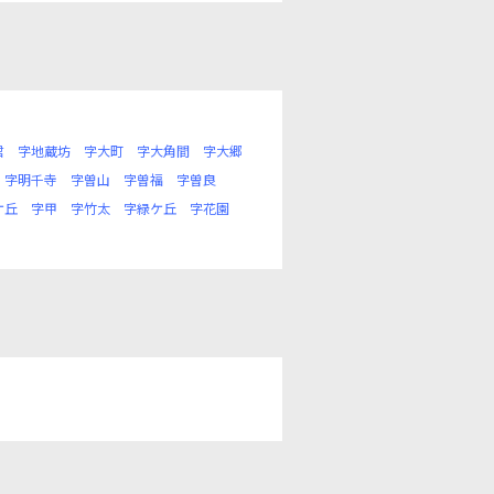
君
字地蔵坊
字大町
字大角間
字大郷
字明千寺
字曽山
字曽福
字曽良
ケ丘
字甲
字竹太
字緑ケ丘
字花園