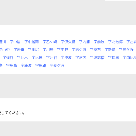
唐川
字中居
字中居南
字乙ケ崎
字伊久留
字内浦
字前波
字北七海
字古
字山中
字岩車
字川尻
字川島
字平野
字志ケ浦
字挾石
字新崎
字旭ケ丘
字樟谷
字此木
字比良
字汁谷
字沖波
字河内
字波志借
字瑞鳳
字由比
島
字鹿島
字鹿波
字鹿路
字麦ケ浦
更してください。