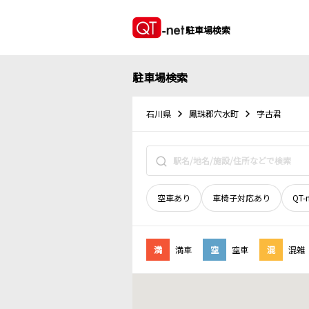
駐車場検索
駐車場検索
石川県
鳳珠郡穴水町
字古君
空車あり
車椅子対応あり
QT-
満
満車
空
空車
混
混雑