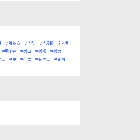
君
字地蔵坊
字大町
字大角間
字大郷
字明千寺
字曽山
字曽福
字曽良
ケ丘
字甲
字竹太
字緑ケ丘
字花園