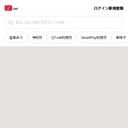
石川県
鳳珠郡穴水町
字桂谷
地域選択で探す
ログイン
新規登録
空車あり
予約可
QT-net利用可
SmartPay利用可
車椅子