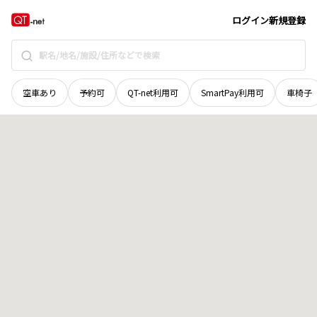
石川県
鳳珠郡穴水町
字越の原
地域選択で探す
ログイン
新規登録
空車あり
予約可
QT-net利用可
SmartPay利用可
車椅子