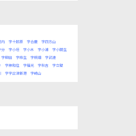
河内
字十郎原
字合鹿
字四方山
寺分
字小垣
字小木
字小浦
字小間生
字柳田
字柿生
字桐畑
字武連
井
字神和住
字福光
字秋吉
字立壁
川
字宇出津新港
字崎山