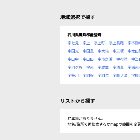
地域選択で探す
石川県鳳珠郡能登町
字七見
字上
字上町
字上長尾
字不動
字国光
字国重
字大箱
字天坂
字太田
字山中
字山田
字市之瀬
字布浦
字当
字河ケ谷
字泉
字波並
字清真
字満泉
字笹川
字羽根
字羽生
字藤ノ瀬
字藤
リストから探す
駐車場がありません。
地名/住所で再検索するかmapの範囲を変