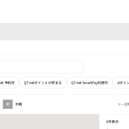
net 予約可
QT-netポイントが貯まる
QT-net SmartPay利用可
dポイ
不
不明
※一部
0件表示
1