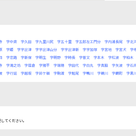
寺
字中斉
字久田
字九里川尻
字五十里
字五郎左エ門分
字内浦長尾
字北
原
字姫
字宇出津
字宇出津山分
字宇出津新
字宇加塚
字宮地
字宮犬
字
目
字恋路
字新保
字明生
字明野
字時長
字曽又
字本木
字松波
字柏木
寺
字滝之坊
字爼倉
字猪平
字瑞穂
字田代
字白丸
字真脇
字矢波
字石
波
字行延
字越坂
字鈴ケ嶺
字駒渡
字鮭尾
字鴨川
字鵜川
字鶴町
字黒
更してください。