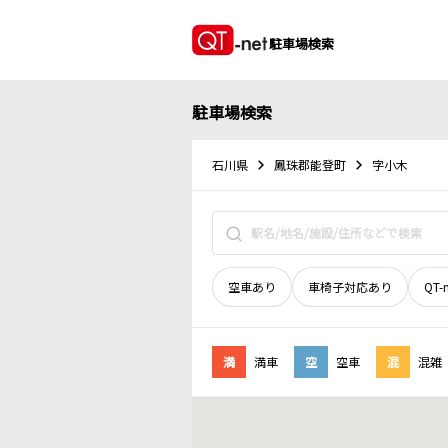
駐車場検索
駐車場検索
石川県
鳳珠郡能登町
字小木
空車あり
車椅子対応あり
QT-
満
満車
空
空車
混
混雑