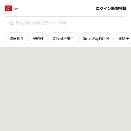
石川県
鳳珠郡能登町
字小間生
地域選択で探す
ログイン
新規登録
空車あり
予約可
QT-net利用可
SmartPay利用可
車椅子