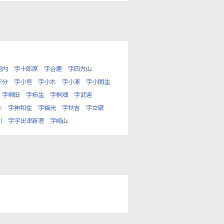
河内
字十郎原
字合鹿
字四方山
寺分
字小垣
字小木
字小浦
字小間生
字柳田
字柿生
字桐畑
字武連
井
字神和住
字福光
字秋吉
字立壁
川
字宇出津新港
字崎山