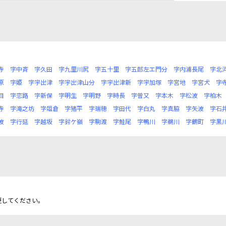
寺
字中斉
字久田
字九里川尻
字五十里
字五郎左エ門分
字内浦長尾
字北
原
字姫
字宇出津
字宇出津山分
字宇出津新
字宇加塚
字宮地
字宮犬
字
目
字恋路
字新保
字明生
字明野
字時長
字曽又
字本木
字松波
字柏木
寺
字滝之坊
字爼倉
字猪平
字瑞穂
字田代
字白丸
字真脇
字矢波
字石
波
字行延
字越坂
字鈴ケ嶺
字駒渡
字鮭尾
字鴨川
字鵜川
字鶴町
字黒
更してください。