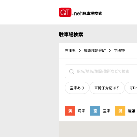
駐車場検索
駐車場検索
石川県
鳳珠郡能登町
字明野
空車あり
車椅子対応あり
QT-
満
満車
空
空車
混
混雑