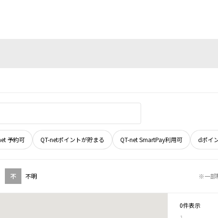
net 予約可
QT-netポイントが貯まる
QT-net SmartPay利用可
dポイ
不
不明
※一部
0件表示
1