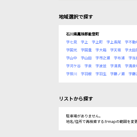
地域選択で探す
石川県鳳珠郡能登町
字七見
字上
字上町
字上長尾
字不動
字国光
字国重
字大箱
字天坂
字太田
字山中
字山田
字市之瀬
字布浦
字当
字河ケ谷
字泉
字波並
字清真
字満泉
字笹川
字羽根
字羽生
字藤ノ瀬
字藤
リストから探す
駐車場がありません。
地名/住所で再検索するかmapの範囲を変