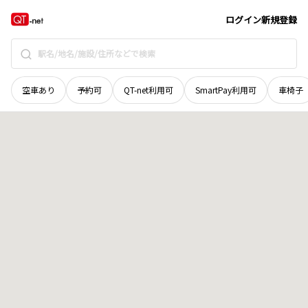
石川県
鳳珠郡能登町
字瑞穂
地域選択で探す
ログイン
新規登録
空車あり
予約可
QT-net利用可
SmartPay利用可
車椅子