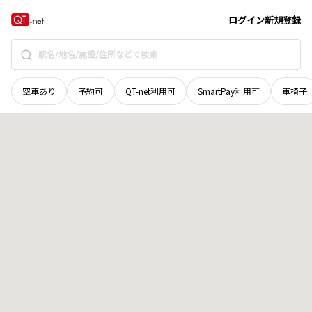
石川県
鳳珠郡能登町
字黒川
地域選択で探す
ログイン
新規登録
空車あり
予約可
QT-net利用可
SmartPay利用可
車椅子