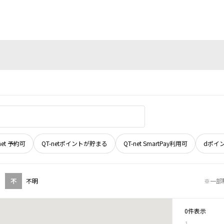
net 予約可
QT-netポイントが貯まる
QT-net SmartPay利用可
dポイ
不
不明
※一部
0件表示
1