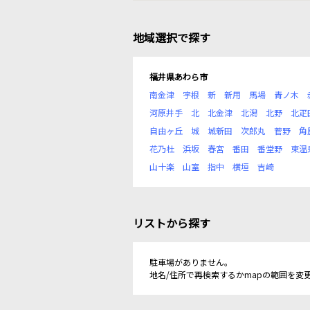
地域選択で探す
福井県あわら市
南金津
宇根
新
新用
馬場
青ノ木
河原井手
北
北金津
北潟
北野
北疋
自由ヶ丘
城
城新田
次郎丸
菅野
角
花乃杜
浜坂
春宮
番田
番堂野
東温
山十楽
山室
指中
横垣
吉崎
リストから探す
駐車場がありません。
地名/住所で再検索するかmapの範囲を変