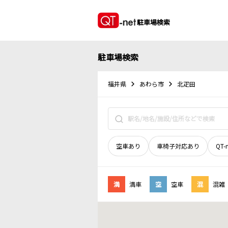
駐車場検索
駐車場検索
福井県
あわら市
北疋田
空車あり
車椅子対応あり
QT-
満
満車
空
空車
混
混雑