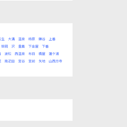
瓜生
大溝
温泉
柿原
鎌谷
上番
笹岡
沢
重義
下金屋
下番
番
波松
西温泉
布目
橋屋
蓮ケ浦
尾
南疋田
宮谷
宮前
矢地
山西方寺