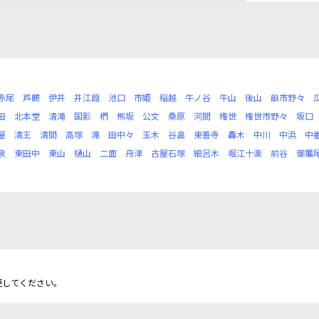
赤尾
芦鶴
伊井
井江葭
池口
市姫
稲越
牛ノ谷
牛山
後山
畝市野々
田
北本堂
清滝
国影
椚
熊坂
公文
桑原
河間
権世
権世市野々
坂口
屋
清王
清間
高塚
滝
田中々
玉木
谷畠
東善寺
轟木
中川
中浜
中
泉
東田中
東山
樋山
二面
舟津
古屋石塚
細呂木
堀江十楽
前谷
御簾
更してください。