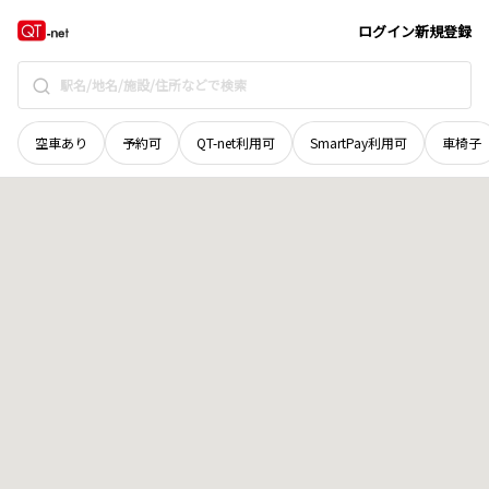
福井県
あわら市
指中
地域選択で探す
ログイン
新規登録
空車あり
予約可
QT-net利用可
SmartPay利用可
車椅子