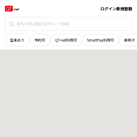
福井県
あわら市
春宮
地域選択で探す
ログイン
新規登録
空車あり
予約可
QT-net利用可
SmartPay利用可
車椅子