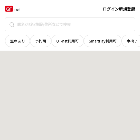
福井県
あわら市
浜坂
地域選択で探す
ログイン
新規登録
空車あり
予約可
QT-net利用可
SmartPay利用可
車椅子