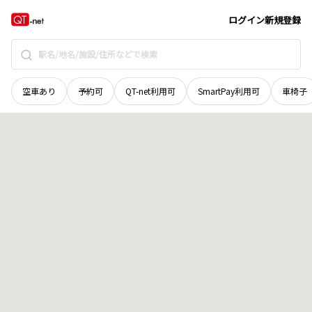
福井県
あわら市
芦鶴
地域選択で探す
ログイン
新規登録
空車あり
予約可
QT-net利用可
SmartPay利用可
車椅子