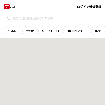
福井県
あわら市
角屋
地域選択で探す
ログイン
新規登録
空車あり
予約可
QT-net利用可
SmartPay利用可
車椅子