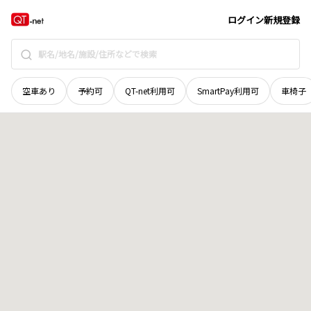
福井県
三方上中郡若狭町
小川
地域選択で探す
ログイン
新規登録
空車あり
予約可
QT-net利用可
SmartPay利用可
車椅子