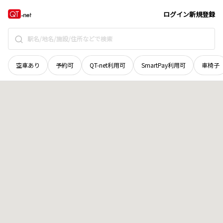
福井県
三方上中郡若狭町
山内
地域選択で探す
ログイン
新規登録
空車あり
予約可
QT-net利用可
SmartPay利用可
車椅子