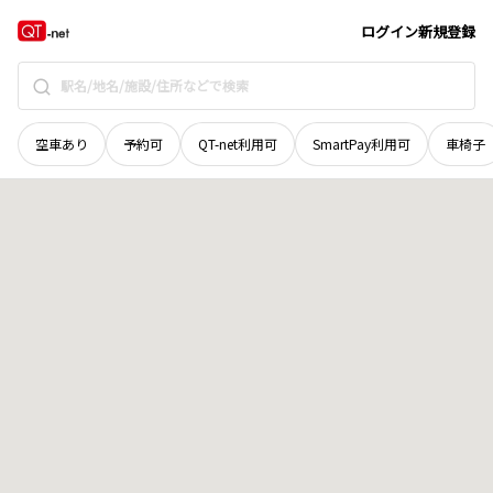
福井県
三方上中郡若狭町
日笠
地域選択で探す
ログイン
新規登録
空車あり
予約可
QT-net利用可
SmartPay利用可
車椅子