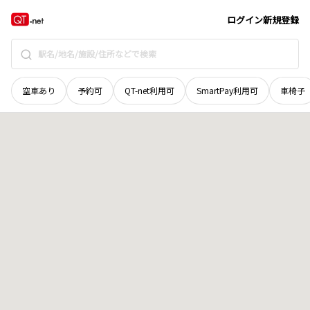
福井県
三方郡美浜町
気山
地域選択で探す
ログイン
新規登録
空車あり
予約可
QT-net利用可
SmartPay利用可
車椅子