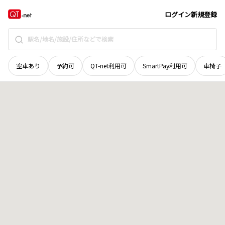
福井県
丹生郡越前町
岩倉
地域選択で探す
ログイン
新規登録
空車あり
予約可
QT-net利用可
SmartPay利用可
車椅子