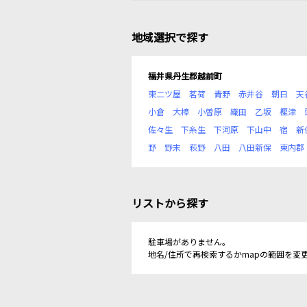
地域選択で探す
福井県丹生郡越前町
東二ツ屋
茗荷
青野
赤井谷
朝日
天
小倉
大樟
小曽原
織田
乙坂
樫津
佐々生
下糸生
下河原
下山中
宿
新
野
野末
萩野
八田
八田新保
東内郡
リストから探す
駐車場がありません。
地名/住所で再検索するかmapの範囲を変