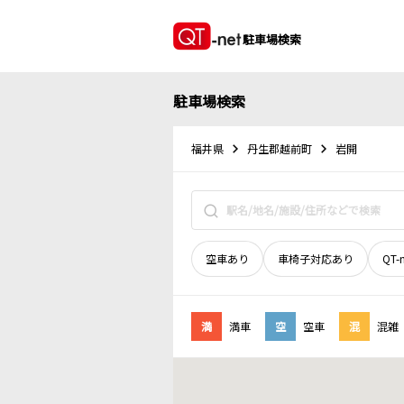
駐車場検索
駐車場検索
福井県
丹生郡越前町
岩開
空車あり
車椅子対応あり
QT-
満
満車
空
空車
混
混雑