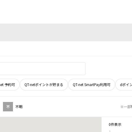
net 予約可
QT-netポイントが貯まる
QT-net SmartPay利用可
dポイ
不
不明
※一部
0件表示
1