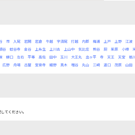
谷
市
入尾
岩開
岩倉
牛越
宇須尾
打越
内郡
梅浦
上戸
上野
江波
頭谷
蚊谷寺
金谷
上糸生
上川去
上山中
気比庄
熊谷
厨
茱原
小樟
保
蝉口
左右
平等
高佐
田中
玉川
大王丸
血ヶ平
寺
天王
天宝
栃
広野
舟場
古屋
宝泉寺
細野
真木
増谷
丸山
三崎
道口
茂原
山田
更してください。