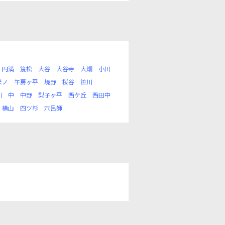
円満
笈松
大谷
大谷寺
大畑
小川
米ノ
午房ヶ平
境野
桜谷
笹川
川
中
中野
梨子ヶ平
西ケ丘
西田中
横山
四ツ杉
六呂師