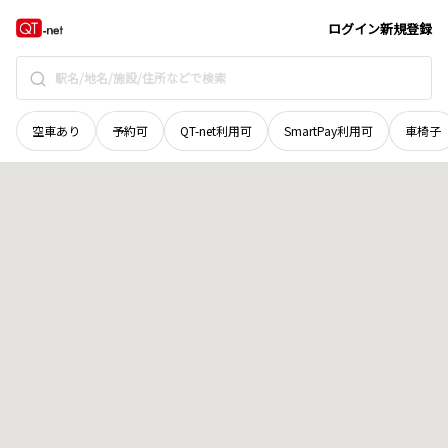
福井県
今立郡池田町
千代谷
地域選択で探す
ログイン
新規登録
空車あり
予約可
QT-net利用可
SmartPay利用可
車椅子