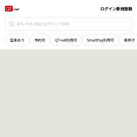
福井県
勝山市
野向町横倉
地域選択で探す
ログイン
新規登録
空車あり
予約可
QT-net利用可
SmartPay利用可
車椅子