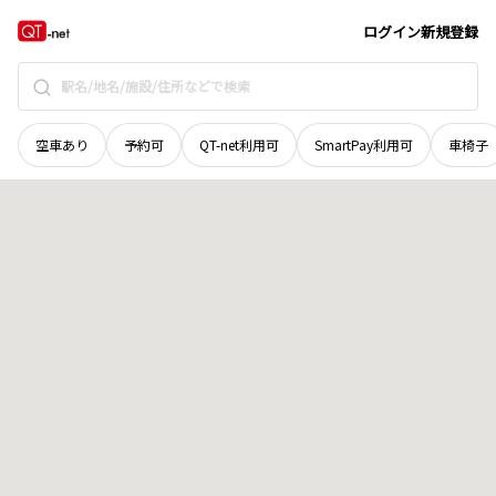
福井県
南条郡南越前町
杉谷
地域選択で探す
ログイン
新規登録
空車あり
予約可
QT-net利用可
SmartPay利用可
車椅子