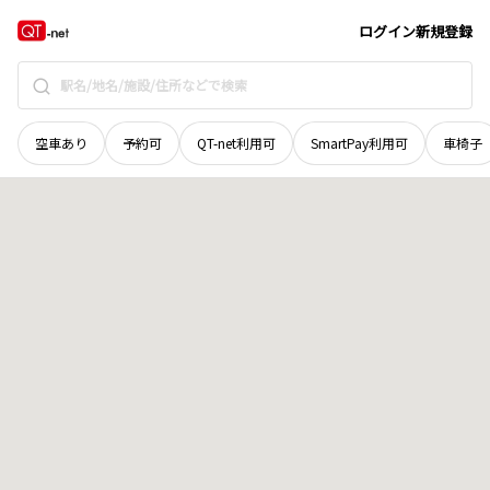
福井県
南条郡南越前町
板取
地域選択で探す
ログイン
新規登録
空車あり
予約可
QT-net利用可
SmartPay利用可
車椅子