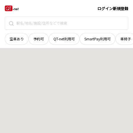
福井県
南条郡南越前町
菅谷
地域選択で探す
ログイン
新規登録
空車あり
予約可
QT-net利用可
SmartPay利用可
車椅子