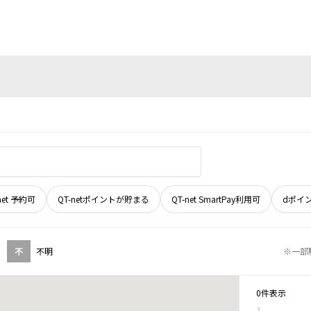
net 予約可
QT-netポイントが貯まる
QT-net SmartPay利用可
dポイ
不
不明
※一部
0件表示
1