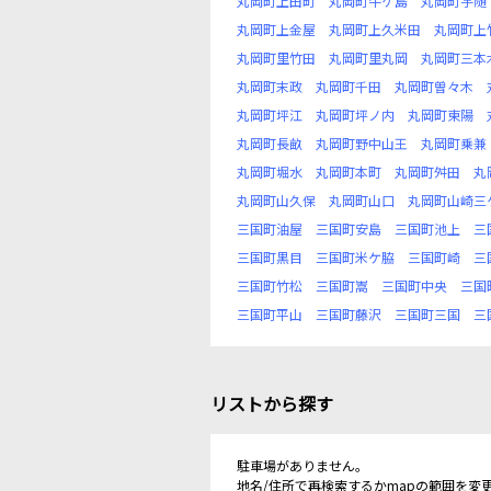
丸岡町上田町
丸岡町牛ケ島
丸岡町宇随
丸岡町上金屋
丸岡町上久米田
丸岡町上
丸岡町里竹田
丸岡町里丸岡
丸岡町三本
丸岡町末政
丸岡町千田
丸岡町曽々木
丸岡町坪江
丸岡町坪ノ内
丸岡町東陽
丸岡町長畝
丸岡町野中山王
丸岡町乗兼
丸岡町堀水
丸岡町本町
丸岡町舛田
丸
丸岡町山久保
丸岡町山口
丸岡町山崎三
三国町油屋
三国町安島
三国町池上
三
三国町黒目
三国町米ケ脇
三国町崎
三
三国町竹松
三国町嵩
三国町中央
三国
三国町平山
三国町藤沢
三国町三国
三
リストから探す
駐車場がありません。
地名/住所で再検索するかmapの範囲を変