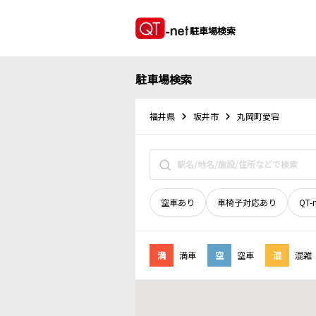
駐車場検索
駐車場検索
福井県
坂井市
丸岡町愛宕
空車あり
車椅子対応あり
QT-
満
満車
空
空車
混
混雑