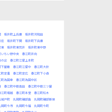
関
坂井町上兵庫
坂井町河和田
新庄
坂井町下関
坂井町下兵庫
町東
坂井町東荒井
坂井町東中野
町いちい野中央
春江町井向
日の出
春江町江留上本町
留下屋敷
春江町江留中
春江町大針
江町定重
春江町定広
春江町下小森
江町為国幸
春江町為国中区
浦
春江町中筋高田
春江町中筋三ツ屋
春江町堀越
春江町本堂
春江町松木
石城戸町
丸岡町磯部島
丸岡町磯部新保
丸岡町今市
丸岡町今福
丸岡町今町