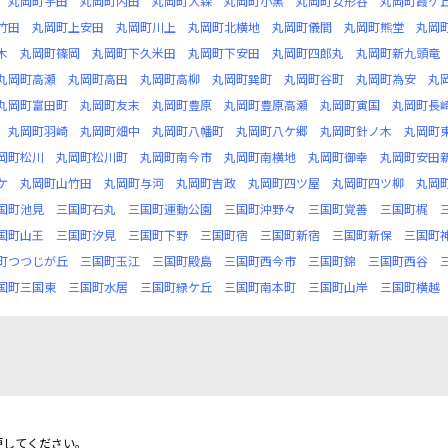
丸岡町宇田
丸岡町内田
丸岡町大森
丸岡町小黒
丸岡町女形谷
丸岡町霞ケ
竹田
丸岡町上安田
丸岡町川上
丸岡町北横地
丸岡町儀間
丸岡町熊堂
丸岡
木
丸岡町篠岡
丸岡町下久米田
丸岡町下安田
丸岡町四郎丸
丸岡町新九頭竜
丸岡町高瀬
丸岡町高田
丸岡町高柳
丸岡町巽町
丸岡町谷町
丸岡町為安
丸
丸岡町富田町
丸岡町友末
丸岡町豊原
丸岡町豊原高瀬
丸岡町寅国
丸岡町長
丸岡町羽崎
丸岡町畑中
丸岡町八幡町
丸岡町八ケ郷
丸岡町針ノ木
丸岡町
岡町松川
丸岡町松川町
丸岡町南今市
丸岡町南横地
丸岡町御幸
丸岡町安田
ケ
丸岡町山竹田
丸岡町与河
丸岡町吉政
丸岡町四ツ屋
丸岡町四ツ柳
丸岡
国町池見
三国町石丸
三国町運動公園
三国町沖野々
三国町覚善
三国町梶
国町山王
三国町汐見
三国町下野
三国町宿
三国町新宿
三国町新保
三国町
町つつじが丘
三国町玉江
三国町殿島
三国町西今市
三国町錦
三国町西谷
国町三国東
三国町水居
三国町緑ケ丘
三国町南本町
三国町山岸
三国町横越
更してください。