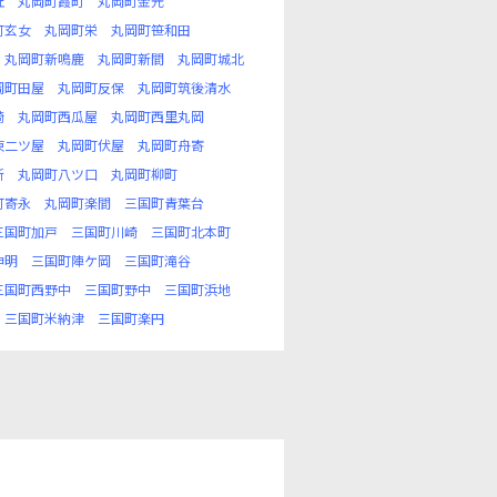
丘
丸岡町霞町
丸岡町金元
町玄女
丸岡町栄
丸岡町笹和田
丸岡町新鳴鹿
丸岡町新間
丸岡町城北
岡町田屋
丸岡町反保
丸岡町筑後清水
崎
丸岡町西瓜屋
丸岡町西里丸岡
東二ツ屋
丸岡町伏屋
丸岡町舟寄
新
丸岡町八ツ口
丸岡町柳町
町寄永
丸岡町楽間
三国町青葉台
三国町加戸
三国町川崎
三国町北本町
神明
三国町陣ケ岡
三国町滝谷
三国町西野中
三国町野中
三国町浜地
三国町米納津
三国町楽円