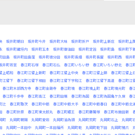
央
坂井町朝日
坂井町今井
坂井町大味
坂井町折戸
坂井町上新庄
坂井町上
永
坂井町蔵垣内
坂井町五本
坂井町御油田
坂井町定旨
坂井町島
坂井町下
町田島
坂井町田島窪
坂井町徳分田
坂井町長畑
坂井町長屋
坂井町西
坂井
坂井町若宮
春江町石塚
春江町石仏
春江町いちい野
春江町いちい野北
春江
留上昭和
春江町江留上新町
春江町江留上中央
春江町江留上錦
春江町江留上
町江留下
春江町江留下相田
春江町江留下宇和江
春江町江留下高道
春江町江
春江町木部西方寺
春江町金剛寺
春江町境
春江町境上町
春江町境元町
春
春江町千歩寺
春江町高江
春江町田端
春江町為国
春江町為国亀ケ久保
春
町辻
春江町取次
春江町中筋
春江町中筋大手
春江町中筋春日
春江町中筋北
田
春江町針原
春江町東太郎丸
春江町姫王
春江町藤鷲塚
春江町布施田新
岡町
丸岡町朝陽
丸岡町愛宕
丸岡町油為頭
丸岡町荒町
丸岡町石上
丸岡町
田
丸岡町一本田中
丸岡町一本田福所
丸岡町乾
丸岡町乾下田
丸岡町猪爪