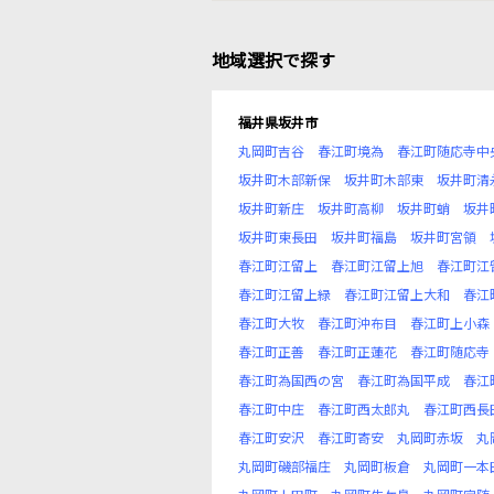
地域選択で探す
福井県坂井市
丸岡町吉谷
春江町境為
春江町随応寺中
坂井町木部新保
坂井町木部東
坂井町清
坂井町新庄
坂井町高柳
坂井町蛸
坂井
坂井町東長田
坂井町福島
坂井町宮領
春江町江留上
春江町江留上旭
春江町江
春江町江留上緑
春江町江留上大和
春江
春江町大牧
春江町沖布目
春江町上小森
春江町正善
春江町正蓮花
春江町随応寺
春江町為国西の宮
春江町為国平成
春江
春江町中庄
春江町西太郎丸
春江町西長
春江町安沢
春江町寄安
丸岡町赤坂
丸
丸岡町磯部福庄
丸岡町板倉
丸岡町一本