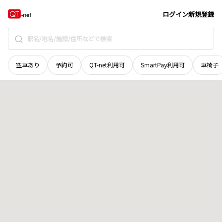
福井県
坂井市
丸岡町石城戸町
地域選択で探す
ログイン
新規登録
空車あり
予約可
QT-net利用可
SmartPay利用可
車椅子