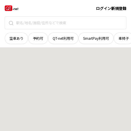
福井県
坂井市
丸岡町舛田
地域選択で探す
ログイン
新規登録
空車あり
予約可
QT-net利用可
SmartPay利用可
車椅子