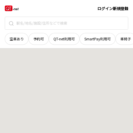
福井県
坂井市
坂井町朝日
地域選択で探す
ログイン
新規登録
空車あり
予約可
QT-net利用可
SmartPay利用可
車椅子