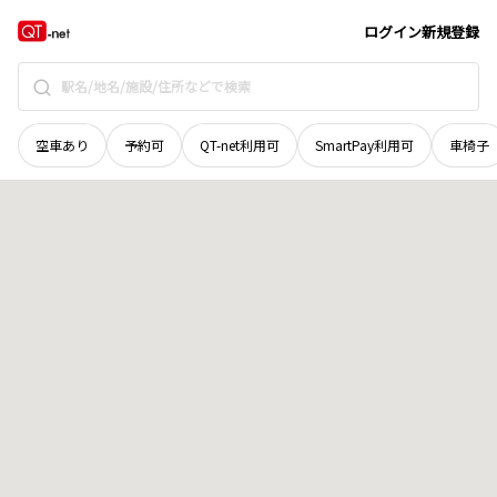
福井県
坂井市
春江町江留上中央
地域選択で探す
ログイン
新規登録
空車あり
予約可
QT-net利用可
SmartPay利用可
車椅子