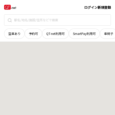
福井県
大野市
上舌
地域選択で探す
ログイン
新規登録
空車あり
予約可
QT-net利用可
SmartPay利用可
車椅子