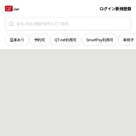
福井県
大野市
下笹又
地域選択で探す
ログイン
新規登録
空車あり
予約可
QT-net利用可
SmartPay利用可
車椅子